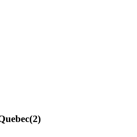
 Quebec
(
2
)