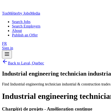
TonMétier
by JobsMedia
Search Jobs
Search Employers
About
Publish an Offer
FR
Sign in
Back to Laval, Quebec
Industrial engineering technician industri
Find Industrial engineering technician industrial & construction trade
Industrial engineering technicia
Chargé(e) de projets - Amélioration continue