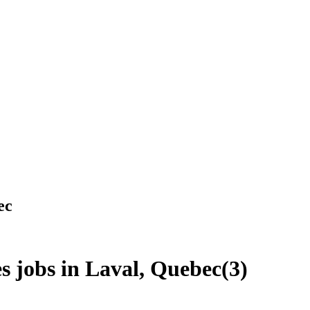
ec
es jobs in Laval, Quebec
(
3
)