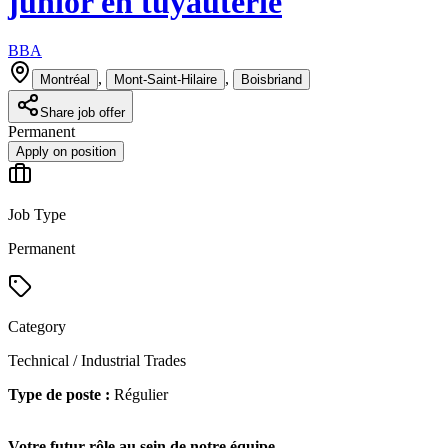
junior en tuyauterie
BBA
,
,
Montréal
Mont-Saint-Hilaire
Boisbriand
Share job offer
Permanent
Apply on position
Job Type
Permanent
Category
Technical / Industrial Trades
Type de poste :
Régulier
Votre futur rôle au sein de notre équipe