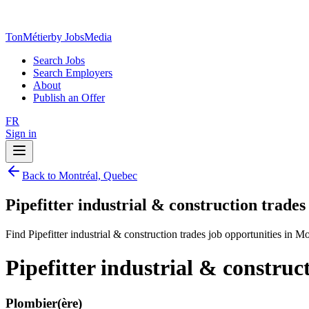
TonMétier
by JobsMedia
Search Jobs
Search Employers
About
Publish an Offer
FR
Sign in
Back to Montréal, Quebec
Pipefitter industrial & construction trade
Find Pipefitter industrial & construction trades job opportunities in M
Pipefitter industrial & construc
Plombier(ère)