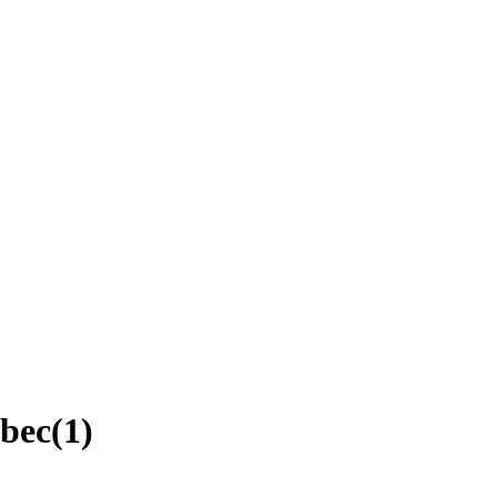
ebec
(
1
)