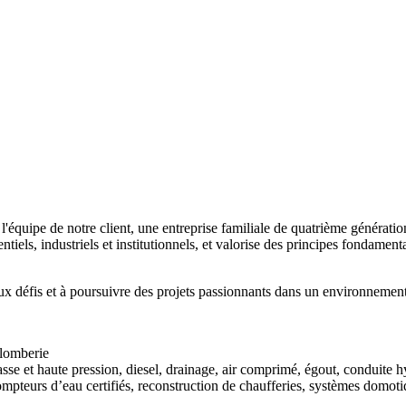
rtise l'équipe de notre client, une entreprise familiale de quatrième génér
iels, industriels et institutionnels, et valorise des principes fondamenta
 défis et à poursuivre des projets passionnants dans un environnement s
plomberie
sse et haute pression, diesel, drainage, air comprimé, égout, conduite hy
ompteurs d’eau certifiés, reconstruction de chaufferies, systèmes domot