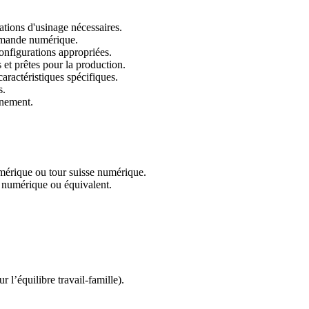
ations d'usinage nécessaires.
commande numérique.
onfigurations appropriées.
 et prêtes pour la production.
aractéristiques spécifiques.
s.
nnement.
érique ou tour suisse numérique.
numérique ou équivalent.
r l’équilibre travail-famille).