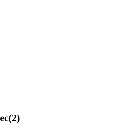
ec
(
2
)