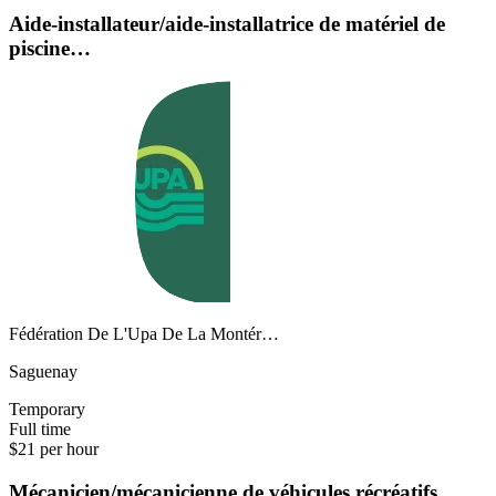
Aide-installateur/aide-installatrice de matériel de
piscine…
Fédération De L'Upa De La Montér…
Saguenay
Temporary
Full time
$21 per hour
Mécanicien/mécanicienne de véhicules récréatifs