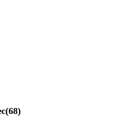
ec
(
68
)