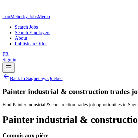
TonMétier
by JobsMedia
Search Jobs
Search Employers
About
Publish an Offer
FR
Sign in
Back to Saguenay, Quebec
Painter industrial & construction trades j
Find Painter industrial & construction trades job opportunities in Sa
Painter industrial & constructi
Commis aux pièce