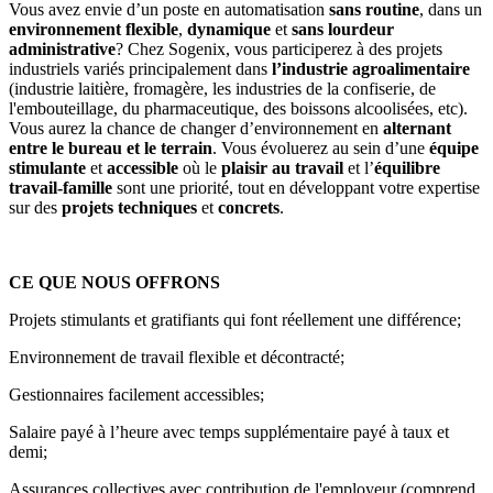
Vous avez envie d’un poste en automatisation
sans routine
, dans un
environnement flexible
,
dynamique
et
sans lourdeur
administrative
? Chez Sogenix, vous participerez à des projets
industriels variés principalement dans
l’industrie agroalimentaire
(industrie laitière, fromagère, les industries de la confiserie, de
l'embouteillage, du pharmaceutique, des boissons alcoolisées, etc).
Vous aurez la chance de changer d’environnement en
alternant
entre le bureau et le terrain
. Vous évoluerez au sein d’une
équipe
stimulante
et
accessible
où le
plaisir au travail
et l’
équilibre
travail-famille
sont une priorité, tout en développant votre expertise
sur des
projets techniques
et
concrets
.
CE QUE NOUS OFFRONS
Projets stimulants et gratifiants qui font réellement une différence;
Environnement de travail flexible et décontracté;
Gestionnaires facilement accessibles;
Salaire payé à l’heure avec temps supplémentaire payé à taux et
demi;
Assurances collectives avec contribution de l'employeur (comprend