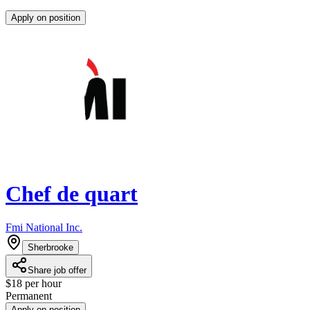
Apply on position
Chef de quart
Fmi National Inc.
Sherbrooke
Share job offer
$18 per hour
Permanent
Apply on position