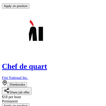
Apply on position
Chef de quart
Fmi National Inc.
Sherbrooke
Share job offer
$18 per hour
Permanent
Apply on position