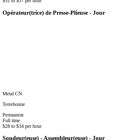
$31 to $37 per hour
Opérateur(trice) de Presse-Plieuse - Jour
Metal CN
Terrebonne
Permanent
Full time
$28 to $34 per hour
Soudeur(euse) - Assembleur(euse) - Jour