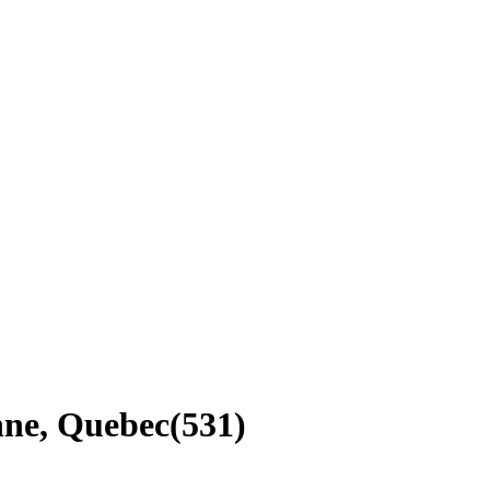
nne, Quebec
(
531
)