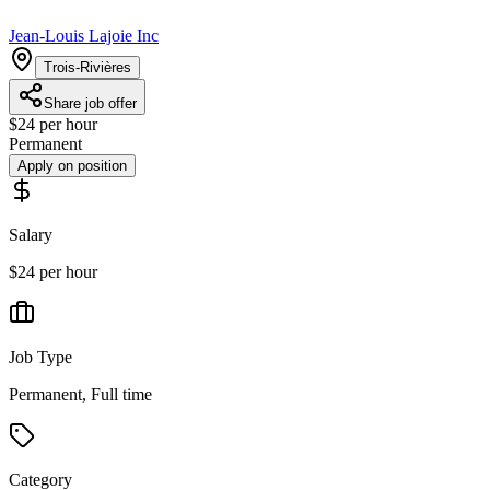
Jean-Louis Lajoie Inc
Trois-Rivières
Share job offer
$24 per hour
Permanent
Apply on position
Salary
$24 per hour
Job Type
Permanent, Full time
Category