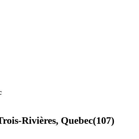
c
Trois-Rivières, Quebec
(
107
)