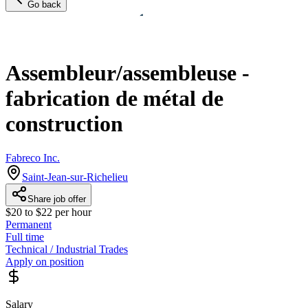
Go back
Assembleur/assembleuse -
fabrication de métal de
construction
Fabreco Inc.
Saint-Jean-sur-Richelieu
Share job offer
$20 to $22 per hour
Permanent
Full time
Technical / Industrial Trades
Apply on position
Salary