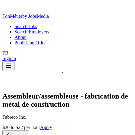
TonMétier
by JobsMedia
Search Jobs
Search Employers
About
Publish an Offer
FR
Sign in
Assembleur/assembleuse - fabrication de
métal de construction
Fabreco Inc.
$20 to $22 per hour
Apply