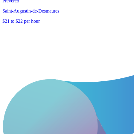
Préverco
Saint-Augustin-de-Desmaures
$21 to $22 per hour