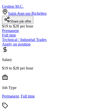
Gestion M.C.
Saint-Jean-sur-Richelieu
Share job offer
$19 to $28 per hour
Permanent
Full time
Technical / Industrial Trades
Apply on position
Salary
$19 to $28 per hour
Job Type
Permanent
,
Full time