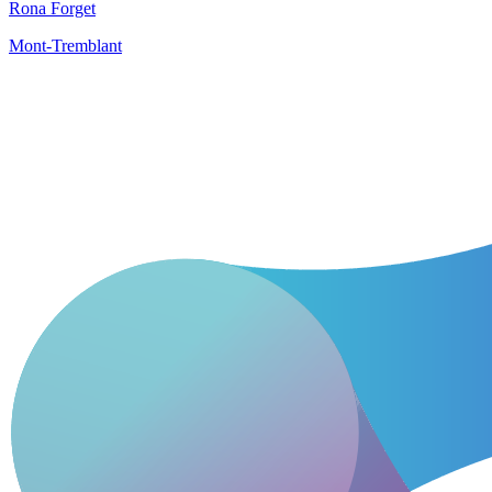
Rona Forget
Mont-Tremblant