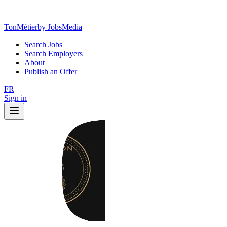
TonMétier
by JobsMedia
Search Jobs
Search Employers
About
Publish an Offer
FR
Sign in