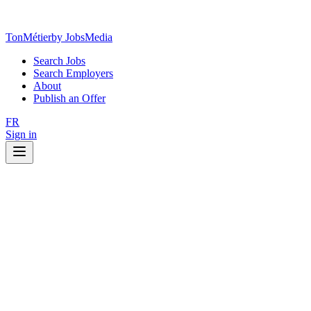
TonMétier
by JobsMedia
Search Jobs
Search Employers
About
Publish an Offer
FR
Sign in