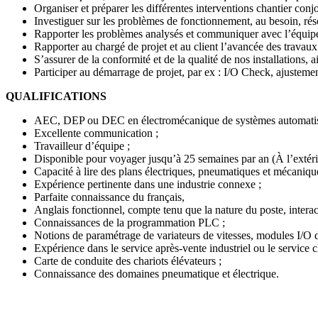
Organiser et préparer les différentes interventions chantier conj
Investiguer sur les problèmes de fonctionnement, au besoin, rés
Rapporter les problèmes analysés et communiquer avec l’équipe pr
Rapporter au chargé de projet et au client l’avancée des travaux 
S’assurer de la conformité et de la qualité de nos installations, a
Participer au démarrage de projet, par ex : I/O Check, ajustem
QUALIFICATIONS
AEC, DEP ou DEC en électromécanique de systèmes automatisés,
Excellente communication ;
Travailleur d’équipe ;
Disponible pour voyager jusqu’à 25 semaines par an (À l’extér
Capacité à lire des plans électriques, pneumatiques et mécaniqu
Expérience pertinente dans une industrie connexe ;
Parfaite connaissance du français,
Anglais fonctionnel, compte tenu que la nature du poste, interac
Connaissances de la programmation PLC ;
Notions de paramétrage de variateurs de vitesses, modules I/O d
Expérience dans le service après-vente industriel ou le service cl
Carte de conduite des chariots élévateurs ;
Connaissance des domaines pneumatique et électrique.