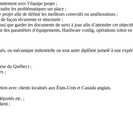
ointement avec l’équipe projet ;
oudre les problématiques sur place ;
ojet afin de définir les meilleurs correctifs ou améliorations ;
de façon récurrente et structurée ;
insi que garder les documents de suivi à jour afin d’atteindre cet objectif
ent des paramètres d’équipements, Hardware config, opérations robot e
 ou mécanique industrielle ou tout autre diplôme jumelé à une expéri
ieur du Québec) ;
es ;
tion avec clients localisés aux États-Unis et Canada anglais.
éportés etc. ;
ient ;