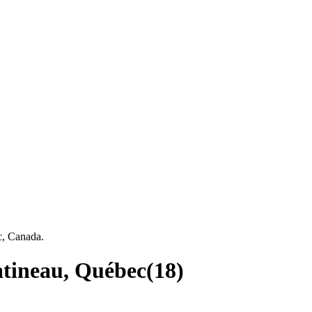
c, Canada.
Gatineau, Québec
(
18
)