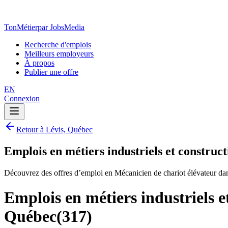
TonMétier
par JobsMedia
Recherche d'emplois
Meilleurs employeurs
À propos
Publier une offre
EN
Connexion
Retour à Lévis, Québec
Emplois en métiers industriels et construc
Découvrez des offres d’emploi en Mécanicien de chariot élévateur dan
Emplois en métiers industriels e
Québec
(
317
)