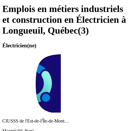
Emplois en métiers industriels
et construction en Électricien à
Longueuil, Québec
(
3
)
Électricien(ne)
CIUSSS de l'Est-de-l'Île-de-Mont…
Montréal
(
6,4km
)