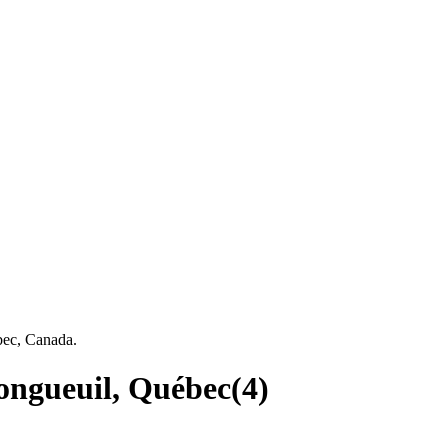
bec, Canada.
Longueuil, Québec
(
4
)