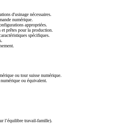
ations d'usinage nécessaires.
commande numérique.
onfigurations appropriées.
 et prêtes pour la production.
aractéristiques spécifiques.
s.
nnement.
érique ou tour suisse numérique.
numérique ou équivalent.
r l’équilibre travail-famille).