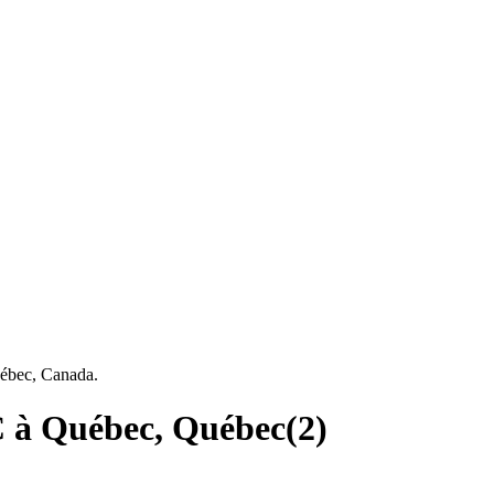
uébec, Canada.
NC à Québec, Québec
(
2
)