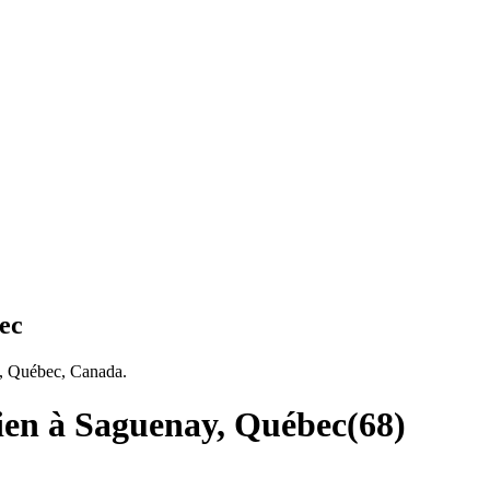
ec
y, Québec, Canada.
cien à Saguenay, Québec
(
68
)