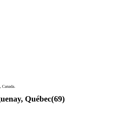
c, Canada.
aguenay, Québec
(
69
)