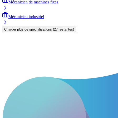
Mécanicien de machines fixes
Mécanicien industriel
Charger plus de spécialisations
(
27
restantes
)