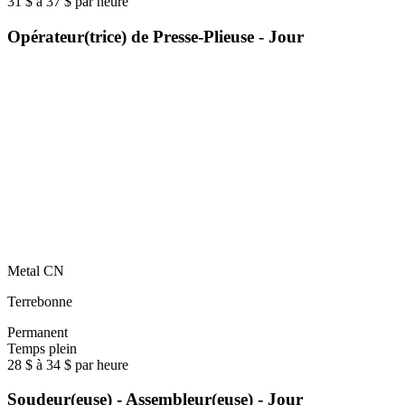
31 $ à 37 $ par heure
Opérateur(trice) de Presse-Plieuse - Jour
Metal CN
Terrebonne
Permanent
Temps plein
28 $ à 34 $ par heure
Soudeur(euse) - Assembleur(euse) - Jour