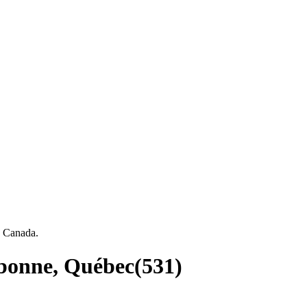
, Canada.
rebonne, Québec
(
531
)