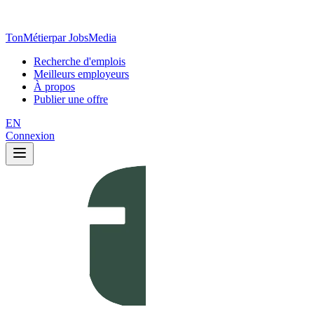
TonMétier
par JobsMedia
Recherche d'emplois
Meilleurs employeurs
À propos
Publier une offre
EN
Connexion