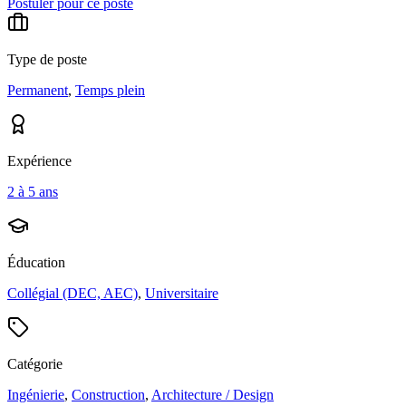
Postuler pour ce poste
Type de poste
Permanent
,
Temps plein
Expérience
2 à 5 ans
Éducation
Collégial (DEC, AEC)
,
Universitaire
Catégorie
Ingénierie
,
Construction
,
Architecture / Design