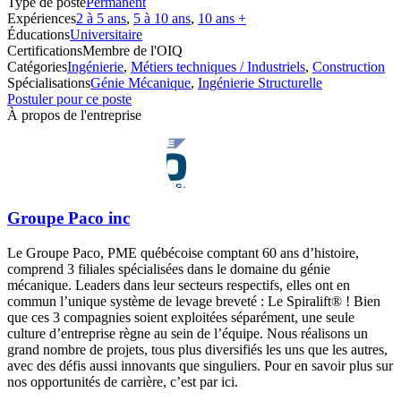
Type de poste
Permanent
Expériences
2 à 5 ans
,
5 à 10 ans
,
10 ans +
Éducations
Universitaire
Certifications
Membre de l'OIQ
Catégories
Ingénierie
,
Métiers techniques / Industriels
,
Construction
Spécialisations
Génie Mécanique
,
Ingénierie Structurelle
Postuler pour ce poste
À propos de l'entreprise
Groupe Paco inc
Le Groupe Paco, PME québécoise comptant 60 ans d’histoire,
comprend 3 filiales spécialisées dans le domaine du génie
mécanique. Leaders dans leur secteurs respectifs, elles ont en
commun l’unique système de levage breveté : Le Spiralift® ! Bien
que ces 3 compagnies soient exploitées séparément, une seule
culture d’entreprise règne au sein de l’équipe. Nous réalisons un
grand nombre de projets, tous plus diversifiés les uns que les autres,
avec des défis aussi innovants que singuliers. Pour en savoir plus sur
nos opportunités de carrière, c’est par ici.