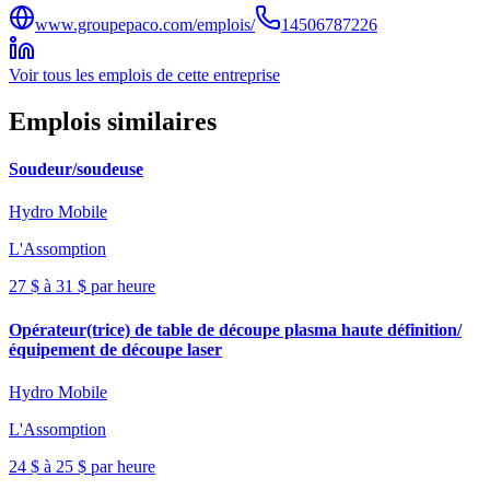
www.groupepaco.com/emplois/
14506787226
Voir tous les emplois de cette entreprise
Emplois similaires
Soudeur/soudeuse
Hydro Mobile
L'Assomption
27 $ à 31 $ par heure
Opérateur(trice) de table de découpe plasma haute définition/
équipement de découpe laser
Hydro Mobile
L'Assomption
24 $ à 25 $ par heure