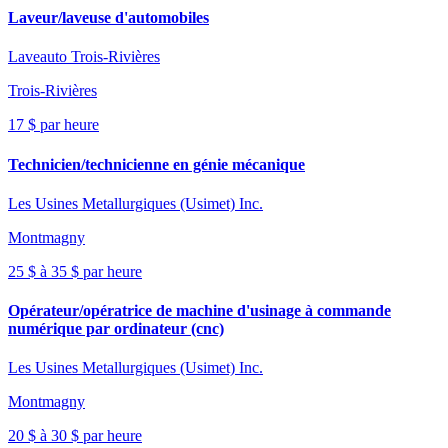
Laveur/laveuse d'automobiles
Laveauto Trois-Rivières
Trois-Rivières
17 $ par heure
Technicien/technicienne en génie mécanique
Les Usines Metallurgiques (Usimet) Inc.
Montmagny
25 $ à 35 $ par heure
Opérateur/opératrice de machine d'usinage à commande
numérique par ordinateur (cnc)
Les Usines Metallurgiques (Usimet) Inc.
Montmagny
20 $ à 30 $ par heure