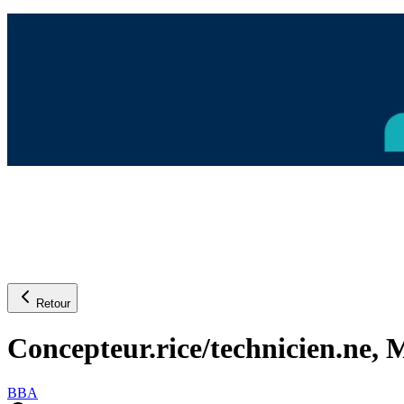
Retour
Concepteur.rice/technicien.ne, M
BBA