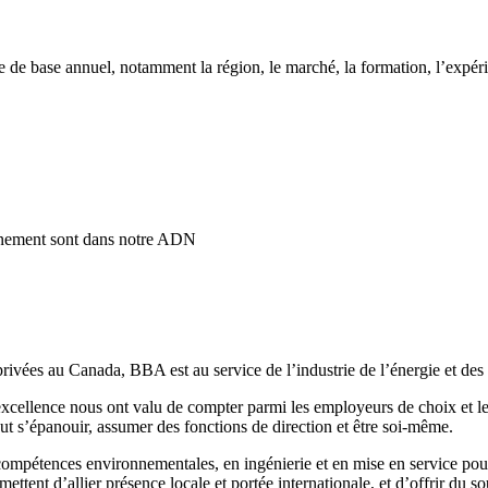
e base annuel, notamment la région, le marché, la formation, l’expérien
onnement sont dans notre ADN
vées au Canada, BBA est au service de l’industrie de l’énergie et des r
 excellence nous ont valu de compter parmi les
employeurs de choix
et l
t s’épanouir, assumer des fonctions de direction et être soi-même
.
compétences environnementales, en ingénierie et en mise en service pour
nt d’allier présence locale et portée internationale, et d’offrir du sout