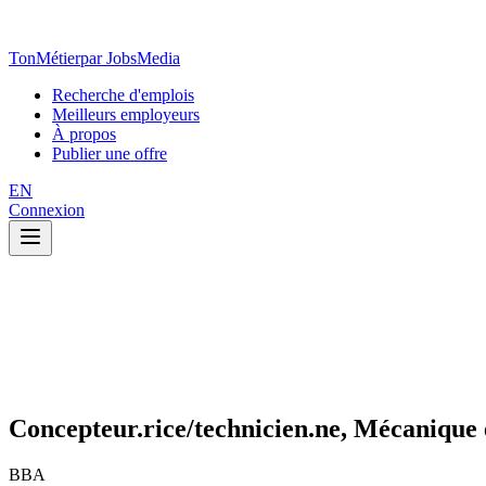
TonMétier
par JobsMedia
Recherche d'emplois
Meilleurs employeurs
À propos
Publier une offre
EN
Connexion
Concepteur.rice/technicien.ne, Mécanique e
BBA