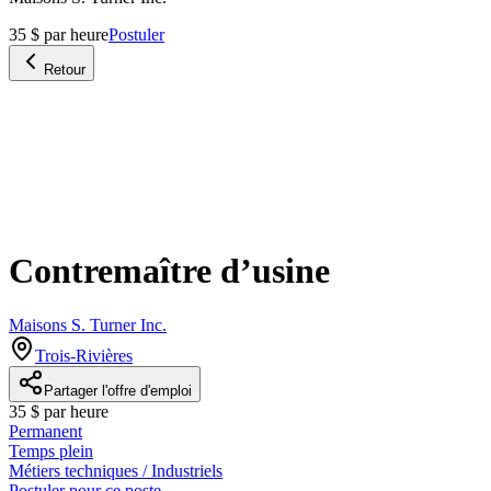
35 $ par heure
Postuler
Retour
Contremaître d’usine
Maisons S. Turner Inc.
Trois-Rivières
Partager l'offre d'emploi
35 $ par heure
Permanent
Temps plein
Métiers techniques / Industriels
Postuler pour ce poste