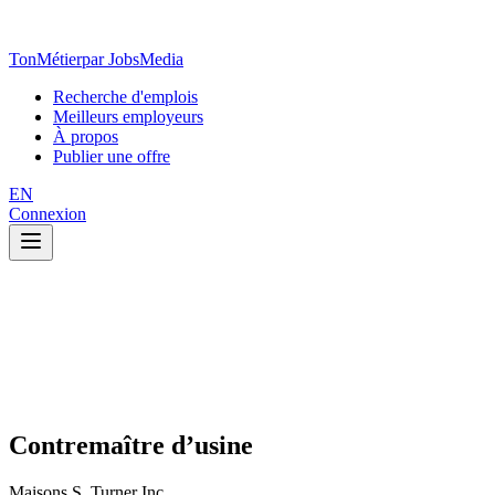
TonMétier
par JobsMedia
Recherche d'emplois
Meilleurs employeurs
À propos
Publier une offre
EN
Connexion
Contremaître d’usine
Maisons S. Turner Inc.