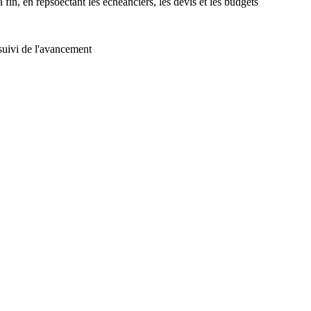
fin, en repsoectant les échéanciers, les devis et les budgets
 suivi de l'avancement