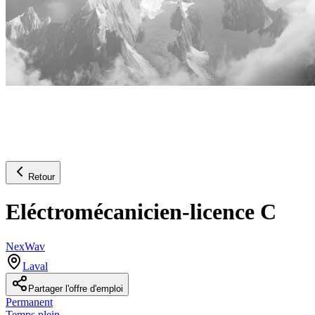
Retour
Eléctromécanicien-licence C
NexWav
Laval
Partager l'offre d'emploi
Permanent
Temps plein