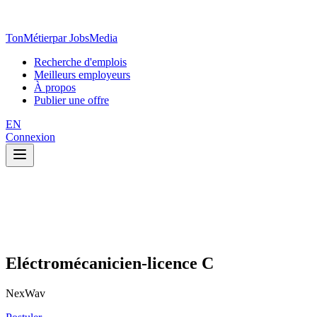
TonMétier
par JobsMedia
Recherche d'emplois
Meilleurs employeurs
À propos
Publier une offre
EN
Connexion
Eléctromécanicien-licence C
NexWav