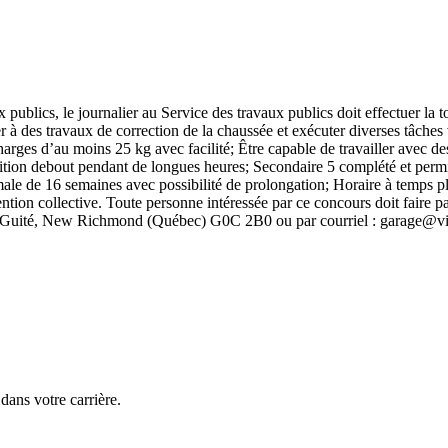
cs, le journalier au Service des travaux publics doit effectuer la ton
rocéder à des travaux de correction de la chaussée et exécuter diverse
s d’au moins 25 kg avec facilité; Être capable de travailler avec des o
en position debout pendant de longues heures; Secondaire 5 complété e
le de 16 semaines avec possibilité de prolongation; Horaire à temps pl
ntion collective. Toute personne intéressée par ce concours doit faire pa
e-Guité, New Richmond (Québec) G0C 2B0 ou par courriel : garage@v
ans votre carrière.