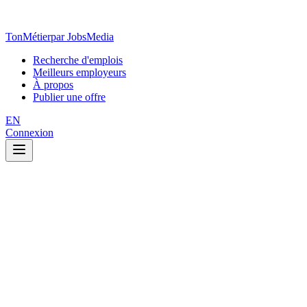
TonMétier
par JobsMedia
Recherche d'emplois
Meilleurs employeurs
À propos
Publier une offre
EN
Connexion