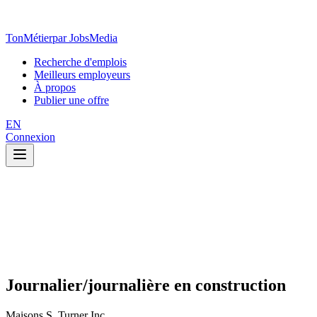
TonMétier
par JobsMedia
Recherche d'emplois
Meilleurs employeurs
À propos
Publier une offre
EN
Connexion
Journalier/journalière en construction
Maisons S. Turner Inc.