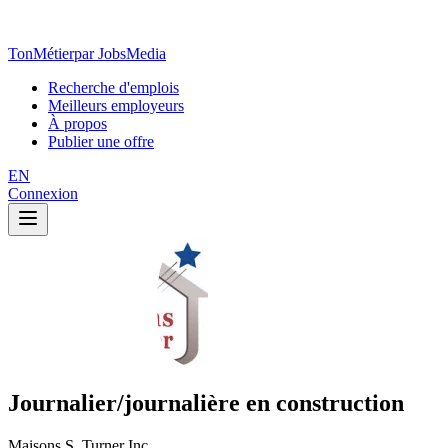
TonMétier
par JobsMedia
Recherche d'emplois
Meilleurs employeurs
À propos
Publier une offre
EN
Connexion
Journalier/journalière en construction
Maisons S. Turner Inc.