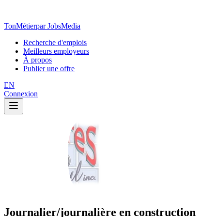
TonMétier
par JobsMedia
Recherche d'emplois
Meilleurs employeurs
À propos
Publier une offre
EN
Connexion
Journalier/journalière en construction