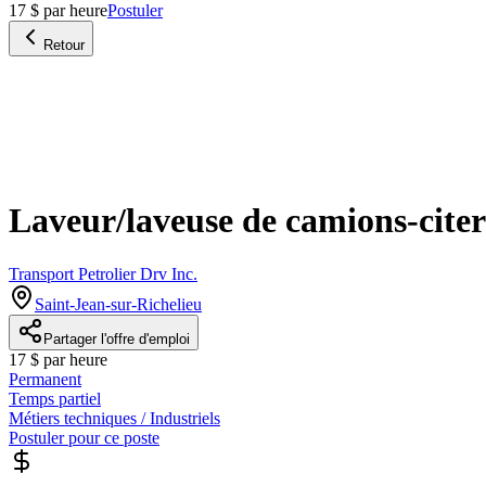
17 $ par heure
Postuler
Retour
Laveur/laveuse de camions-cite
Transport Petrolier Drv Inc.
Saint-Jean-sur-Richelieu
Partager l'offre d'emploi
17 $ par heure
Permanent
Temps partiel
Métiers techniques / Industriels
Postuler pour ce poste