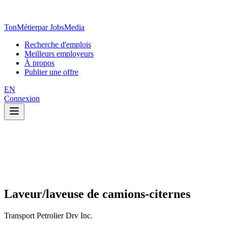
TonMétier
par JobsMedia
Recherche d'emplois
Meilleurs employeurs
À propos
Publier une offre
EN
Connexion
Laveur/laveuse de camions-citernes
Transport Petrolier Drv Inc.