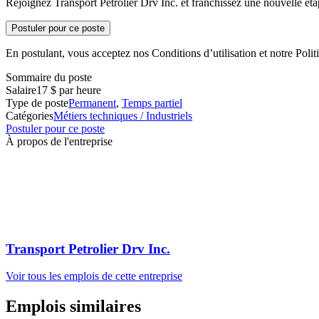
Rejoignez Transport Petrolier Drv Inc. et franchissez une nouvelle éta
Postuler pour ce poste
En postulant, vous acceptez nos Conditions d’utilisation et notre Politi
Sommaire du poste
Salaire
17 $ par heure
Type de poste
Permanent
,
Temps partiel
Catégories
Métiers techniques / Industriels
Postuler pour ce poste
À propos de l'entreprise
Transport Petrolier Drv Inc.
Voir tous les emplois de cette entreprise
Emplois similaires