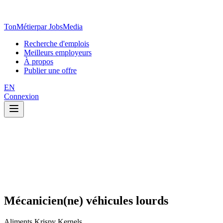
TonMétier
par JobsMedia
Recherche d'emplois
Meilleurs employeurs
À propos
Publier une offre
EN
Connexion
Mécanicien(ne) véhicules lourds
Aliments Krispy Kernels