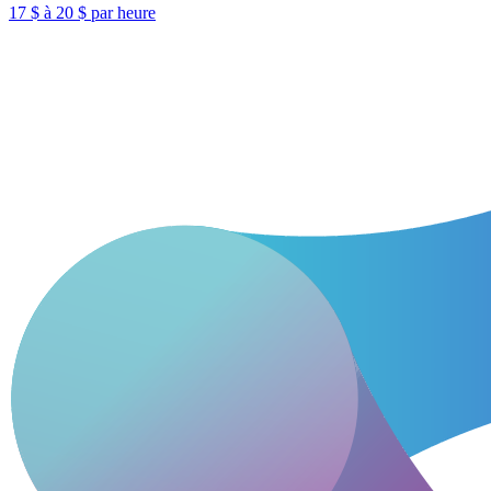
17 $ à 20 $ par heure