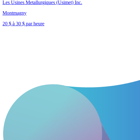
Les Usines Metallurgiques (Usimet) Inc.
Montmagny
20 $ à 30 $ par heure