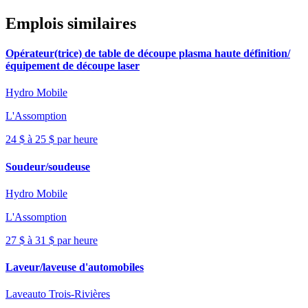
Emplois similaires
Opérateur(trice) de table de découpe plasma haute définition/
équipement de découpe laser
Hydro Mobile
L'Assomption
24 $ à 25 $ par heure
Soudeur/soudeuse
Hydro Mobile
L'Assomption
27 $ à 31 $ par heure
Laveur/laveuse d'automobiles
Laveauto Trois-Rivières