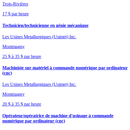
Trois-Rivières
17 $ par heure
Technicien/technicienne en génie mécanique
Les Usines Metallurgiques (Usimet) Inc.
Montmagny
25 $ à 35 $ par heure
Machiniste sur matériel à commande numérique par ordinateur
(cnc)
Les Usines Metallurgiques (Usimet) Inc.
Montmagny
20 $ à 35 $ par heure
Opérateur/opératrice de machine d'usinage à commande
numérique par ordinateur (cnc)