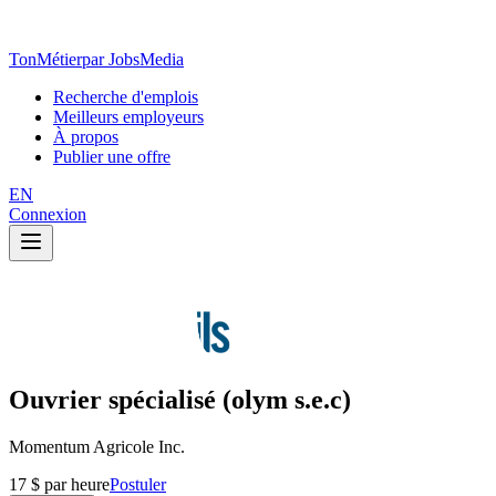
TonMétier
par JobsMedia
Recherche d'emplois
Meilleurs employeurs
À propos
Publier une offre
EN
Connexion
Ouvrier spécialisé (olym s.e.c)
Momentum Agricole Inc.
17 $ par heure
Postuler