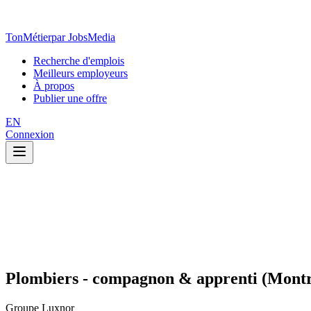
TonMétier
par JobsMedia
Recherche d'emplois
Meilleurs employeurs
À propos
Publier une offre
EN
Connexion
Plombiers - compagnon & apprenti (Montré
Groupe Luxnor