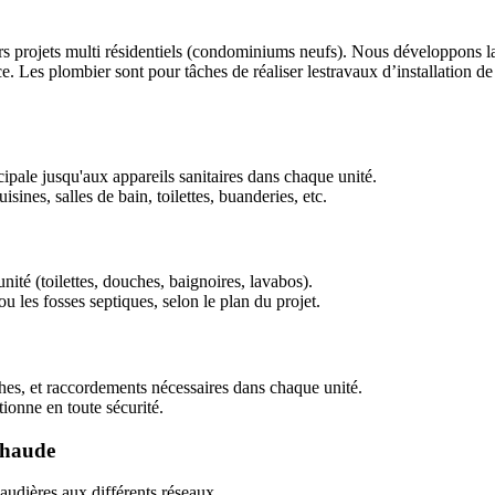
s projets multi résidentiels (condominiums neufs). Nous développons l
 Les plombier sont pour tâches de réaliser lestravaux d’installation de
cipale jusqu'aux appareils sanitaires dans chaque unité.
sines, salles de bain, toilettes, buanderies, etc.
ité (toilettes, douches, baignoires, lavabos).
u les fosses septiques, selon le plan du projet.
ches, et raccordements nécessaires dans chaque unité.
ionne en toute sécurité.
chaude
haudières aux différents réseaux.