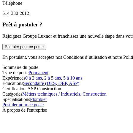
Téléphone
514-380-2012
Prêt à postuler ?
Rejoignez Groupe Luxnor et franchissez une nouvelle étape dans votre
Postuler pour ce poste
En postulant, vous acceptez nos Conditions d’utilisation et notre Politi
Sommaire du poste
Type de poste
Permanent
Expériences
0 à 2 ans
,
2 à 5 ans
,
5 à 10 ans
Éducations
Secondaire (DES, DEP, ASP)
Certifications
ASP Construction
Catégories
Métiers techniques / Industriels
,
Construction
Spécialisations
Plombier
Postuler pour ce poste
À propos de l'entreprise