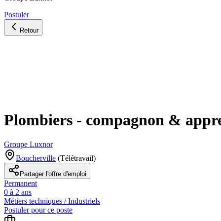
Postuler
Retour
Plombiers - compagnon & appren
Groupe Luxnor
Boucherville
(
Télétravail
)
Partager l'offre d'emploi
Permanent
0 à 2 ans
Métiers techniques / Industriels
Postuler pour ce poste