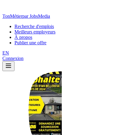
TonMétier
par JobsMedia
Recherche d'emplois
Meilleurs employeurs
À propos
Publier une offre
EN
Connexion