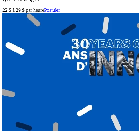
22 $ à 29 $ par heure
Postuler