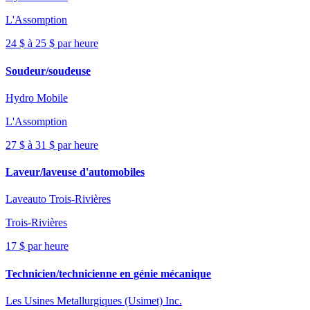
L'Assomption
24 $ à 25 $ par heure
Soudeur/soudeuse
Hydro Mobile
L'Assomption
27 $ à 31 $ par heure
Laveur/laveuse d'automobiles
Laveauto Trois-Rivières
Trois-Rivières
17 $ par heure
Technicien/technicienne en génie mécanique
Les Usines Metallurgiques (Usimet) Inc.