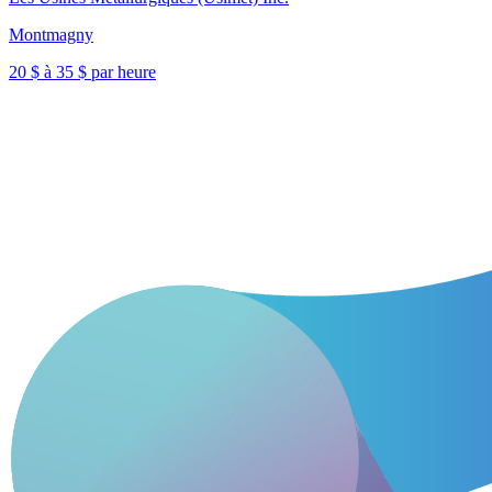
Montmagny
20 $ à 35 $ par heure