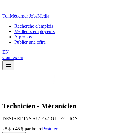
TonMétier
par JobsMedia
Recherche d'emplois
Meilleurs employeurs
À propos
Publier une offre
EN
Connexion
Technicien - Mécanicien
DESJARDINS AUTO-COLLECTION
28 $ à 45 $ par heure
Postuler