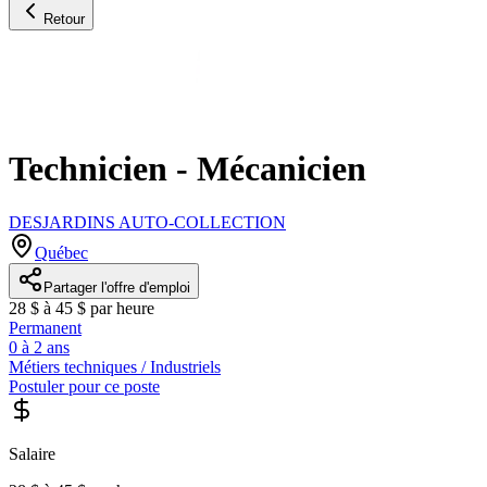
Retour
Technicien - Mécanicien
DESJARDINS AUTO-COLLECTION
Québec
Partager l'offre d'emploi
28 $ à 45 $ par heure
Permanent
0 à 2 ans
Métiers techniques / Industriels
Postuler pour ce poste
Salaire