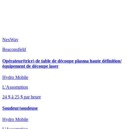
NexWav
Beaconsfield
Opérateur(trice) de table de découpe plasma haute définition/
équipement de découpe laser
Hydro Mobile
L'Assomption
24 $ à 25 $ par heure
Soudeur/soudeuse
Hydro Mobile