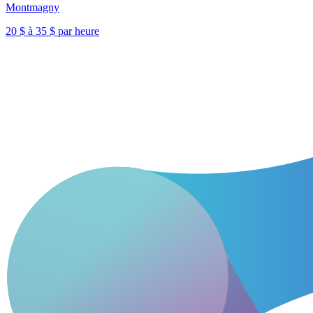
Montmagny
20 $ à 35 $ par heure