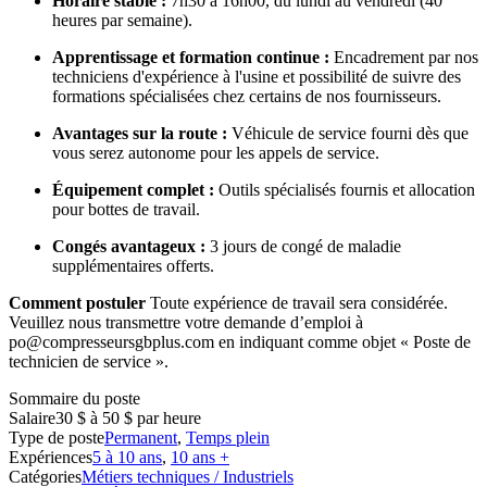
Horaire stable :
7h30 à 16h00, du lundi au vendredi (40
heures par semaine).
Apprentissage et formation continue :
Encadrement par nos
techniciens d'expérience à l'usine et possibilité de suivre des
formations spécialisées chez certains de nos fournisseurs.
Avantages sur la route :
Véhicule de service fourni dès que
vous serez autonome pour les appels de service.
Équipement complet :
Outils spécialisés fournis et allocation
pour bottes de travail.
Congés avantageux :
3 jours de congé de maladie
supplémentaires offerts.
Comment postuler
Toute expérience de travail sera considérée.
Veuillez nous transmettre votre demande d’emploi à
po@compresseursgbplus.com en indiquant comme objet « Poste de
technicien de service ».
Sommaire du poste
Salaire
30 $ à 50 $ par heure
Type de poste
Permanent
,
Temps plein
Expériences
5 à 10 ans
,
10 ans +
Catégories
Métiers techniques / Industriels