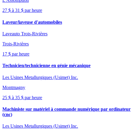
L'Assomption
27 $ à 31 $ par heure
Laveur/laveuse d'automobiles
Laveauto Trois-Rivières
Trois-Rivières
17 $ par heure
Technicien/technicienne en génie mécanique
Les Usines Metallurgiques (Usimet) Inc.
Montmagny
25 $ à 35 $ par heure
Machiniste sur matériel à commande numérique par ordinateur
(cnc)
Les Usines Metallurgiques (Usimet) Inc.