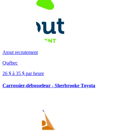
Atout recrutement
Québec
26 $ à 35 $ par heure
Carrossier-débosseleur - Sherbrooke Toyota