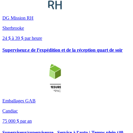
DG Mission RH
Sherbrooke
24 $ à 39 $ par heure
Superviseur.e de l’expédition et de la réception quart de soir
Emballages GAB
Candiac
75 000 $ par an
Superviseur/superviseure - Service à l'auto | Temps plein (40