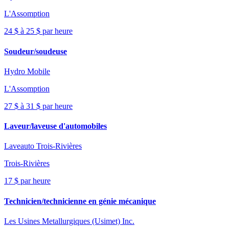
L'Assomption
24 $ à 25 $ par heure
Soudeur/soudeuse
Hydro Mobile
L'Assomption
27 $ à 31 $ par heure
Laveur/laveuse d'automobiles
Laveauto Trois-Rivières
Trois-Rivières
17 $ par heure
Technicien/technicienne en génie mécanique
Les Usines Metallurgiques (Usimet) Inc.