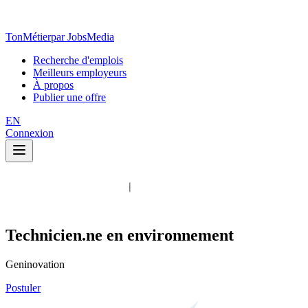
TonMétier
par JobsMedia
Recherche d'emplois
Meilleurs employeurs
À propos
Publier une offre
EN
Connexion
Technicien.ne en environnement
Geninovation
Postuler