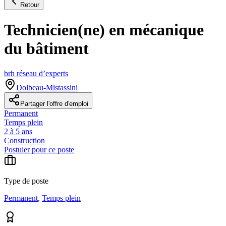
Retour
Technicien(ne) en mécanique
du bâtiment
brh réseau d’experts
Dolbeau-Mistassini
Partager l'offre d'emploi
Permanent
Temps plein
2 à 5 ans
Construction
Postuler pour ce poste
Type de poste
Permanent
,
Temps plein