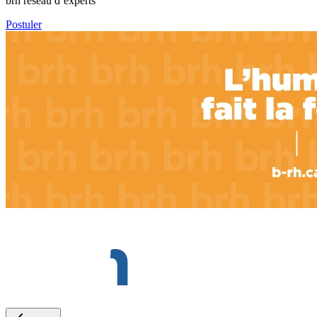
brh réseau d’experts
Postuler