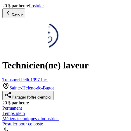
20 $ par heure
Postuler
Retour
Technicien(ne) laveur
Transport Petit 1997 Inc.
Sainte-Hélène-de-Bagot
Partager l'offre d'emploi
20 $ par heure
Permanent
Temps plein
Métiers techniques / Industriels
Postuler pour ce poste